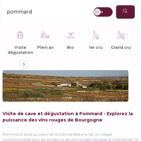
Liste
Visite
Plein air
Bio
1er cru
Grand cru
Ex
dégustation
or
Visite de cave et dégustation à Pommard - Explorez la
puissance des vins rouges de Bourgogne
Pommard, situé au cœur de la Côte de Beaune, est un village
incontournable pour les amateurs de vins rouges robustes et charpentés. Ce