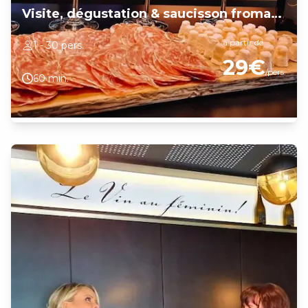
Visite, dégustation & saucisson fromage
à partir de
1 - 30 pers.
29€
/pers.
60 min.
Dégustation de vins blancs de Bourgogne Chardonnay produits
par le domaine puis visite du caveau, de la cave à fut et de la
cuverie. Découverte et explications de la méthode de vinification à
la cave et au pressoir ainsi que du travail à la vigne. Accompagner
de saucisson et fromage de la région.