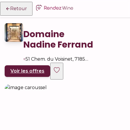
Retour
Domaine
Nadine Ferrand
51 Chem. du Voisinet, 71850 Charnay-lès-Mâcon, France
Voir les offres