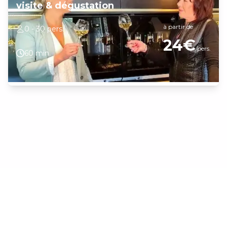
visite & dégustation
à partir de
0 - 30 pers.
24€
/pers.
60 min.
Dégustation de vins blancs de Bourgogne Chardonnay produits
par le domaine puis visite du caveau, de la cave à fut et de la
cuverie. Découverte et explications de la méthode de vinification à
la cave et au pressoir ainsi que du travail à la vigne.