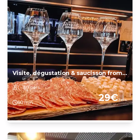
Visite, dégustation & saucisson fromage
à partir de
1 - 30 pers.
29€
/pers.
60 min.
Dégustation de vins blancs de Bourgogne Chardonnay produits
par le domaine puis visite du caveau, de la cave à fut et de la
cuverie. Découverte et explications de la méthode de vinification
à la cave et au pressoir ainsi que du travail à la vigne.
Accompagner de saucisson et fromage de la région.