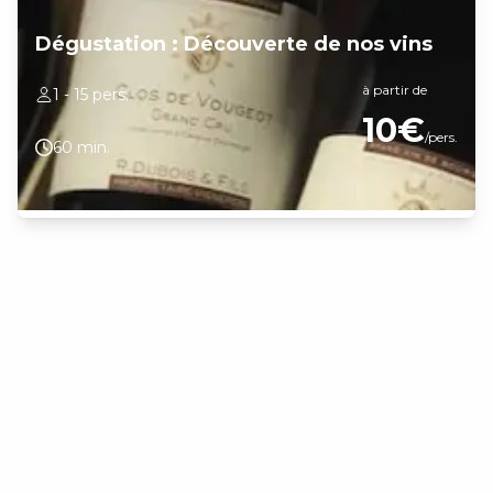
Dégustation : Découverte de nos vins
à partir de
1 - 15 pers.
10€
/pers.
60 min.
Nous vous accueillons tout au long de l'année pour vous faire
découvrir notre gamme de vins et l'influence du terroir. Au cours
de la dégustation, vous profiterez d'une dégustation commentée
de 6 vins et choisis en fonction des saisons, parmi lesquels : Vins
blancs : Coteaux Bourguignons "Chardonnay" Bourgogne Blanc
"Bonheur de Chardonnay" Bourgogne Hautes Côtes de Beaune
Bourgogne Hautes Côtes de Nuits Côtes de Nuits Villages Blanc
"Les Monts de Boncourt" Vin rosé : Coteaux Bourguignon Rosé
Vins Rouge : Bourgogne Pinot Noir "Issu de Vieilles Vignes"
Bourgogne Hautes Côtes de Nuits Rouge Savigny-Lès-Beaune
Beaune "Les Blanches Fleurs" Côte de Nuits Villages Rouges Nuits-
Saint-Georges Vosne-Romanée "Les Chalandins" Nuits 1er Cru