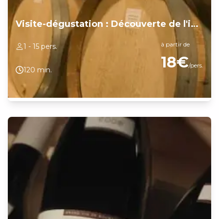
Visite-dégustation : Découverte de l'influence des terroirs
à partir de
1 - 15 pers.
18€
/pers.
120 min.
Depuis 4 générations, le Domaine Dubois vous accueille pour vous
faire vivre une expérience différente et enrichissante. Découvrez les
terroirs Bourguignons grâce à : - Une présentation de la
Bourgogne viticole, des cépages, de la hiérarchie des appellations...
- Une visite de nos installations accompagnée d'une explication
claire des différentes étapes d'élaboration du vin (vinification,
élevage des vins, mis en bouteilles...) - La dégustation d'une dizaine
de vins montrant l'influence du terroir sur nos vins de Bourgogne
En partant, vous posséderez les clefs du savoir-faire de la
Bourgogne.