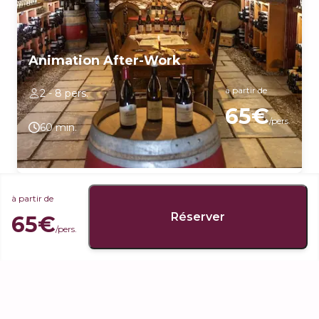
Animation After-Work
à partir de
2 - 8 pers.
65€
/pers.
60 min.
Découvrez des accords mets et vins autour produits locaux
(fromage et charcuterie), accompagnés d'un Fixin village (blanc
ou rouge), d'un Premier Cru Blanc, d'un Premier Cru Rouge et
d'un Corton Grand Cru rouge
à partir de
Réserver
65€
/pers.