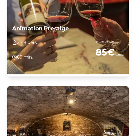
Animation Prestige
à partir de
2 - 8 pers.
85€
/pers.
60 min.
Découvrez les prestigieuses appellations de Bourgogne avec 1
Fixin village (rouge pou blanc), 1 Meursault Premier Cru, 1
Corton blanc Grand Cru, 1 Premier Cru rouge de la Côte de
Nuits et 1 Grand Cru rouge de la Côte de Nuits