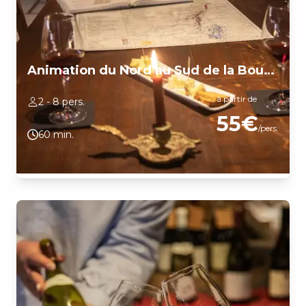
Animation du Nord au Sud de la Bourgogne
à partir de
2 - 8 pers.
55€
/pers.
60 min.
Découvrez la Bourgogne du Nord au Sud en dégustant 1 Chablis
Grand Cru, 1 rouge de la Côte de Nuits, un blanc de la Côte de
Beaune, 1 rouge Premier Cru de la Côte Chalonnaise et 1 blanc
du Mâconnais