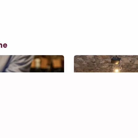
ne
mation Prestige
Animation After-W