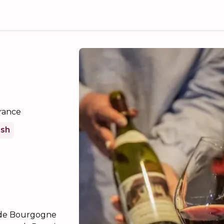
France
ish
s de Bourgogne