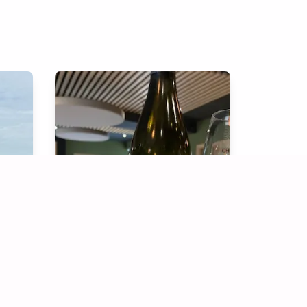
Balade des Grands Crus et dégustation
Dégustation accompagnée de Gougères
à partir de
1 - 20 pers.
€
8€
/pers.
/pers.
30 min.