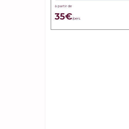
à partir de
35€
/pers.