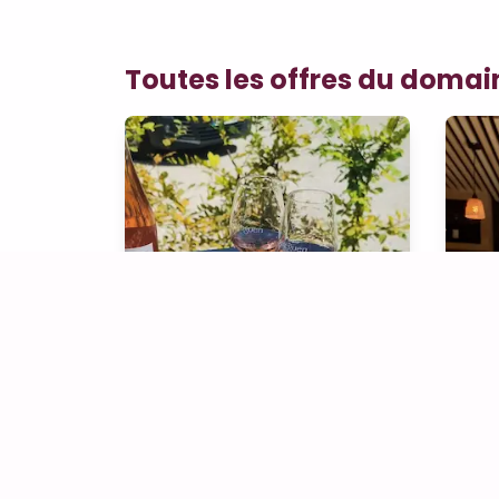
Toutes les offres du domai
Dégustation accompagnée d'une assiette gourmande
à partir de
1 - 15 pers.
1 
25€
/pers.
60 min.
30