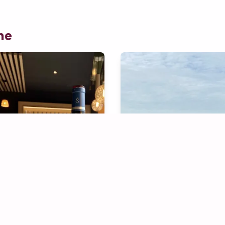
ne
Dégustation Découverte (5 Vins Dégustés)
à partir de
à partir de
- 20 pers.
2 - 20 pers.
5€
35
/pers.
 min.
120 min.