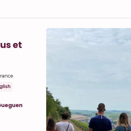
us et
France
glish
 Gueguen