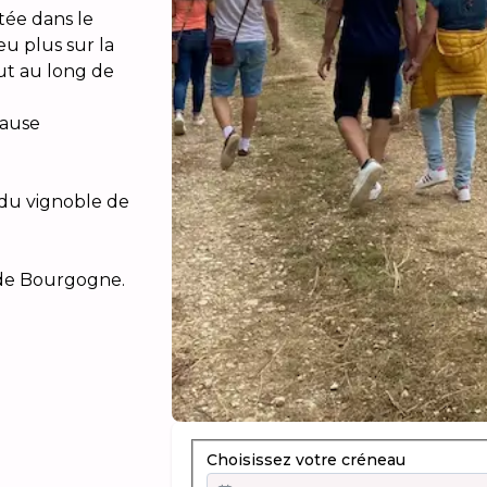
ée dans le
eu plus sur la
out au long de
pause
du vignoble de
t de Bourgogne.
Choisissez votre créneau