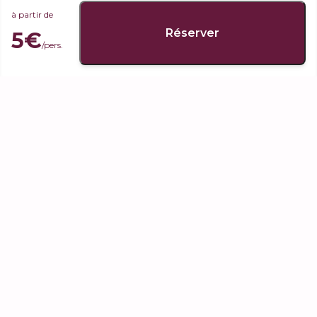
à partir de
Réserver
5€
/pers.
Escapade - dégustation dans le Vignoble Chablisien
à partir de
2 - 7 pers.
75€
/pers.
150 min.
Montez en voiture et nous vous emmènerons faire le tour des
vignobles de Chablis ! Nous visiterons les différentes parcelles et
vous expliquerons le terroir chablisien et le métier de vigneron.
Dégustez nos vins de Chablis accompagnés de gougères au
cœur des vignes. - Besoin d'Evasion - Découverte du Vignoble
du Chablisien - Dégustation de Vin dans les vignes