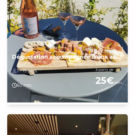
Dégustation accompagnée d'une assiette gourmande
à partir de
1 - 15 pers.
25€
/pers.
60 min.
Une dégustation de nos vins accompagnés d'une assiette
gourmande composée de Charcuteries locaux ainsi que de
Fromages Locaux. Charcuterie locale Fromages locaux Accords
mets et vins Dégustation argumentée