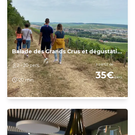
Balade des Grands Crus et dégustation
à partir de
2 - 20 pers.
35€
/pers.
120 min.
Nous vous invitons à une balade commentée dans le vignoble -
l'occasion d'en apprendre un peu plus sur la vigne, sa culture, le
travail du vigneron tout au long de l'année et le fonctionnement
des AOC. À notre retour, nous ferons ensuite une pause
dégustation des vins de notre production. - Une balade
commentée dans les vignes du vignoble de Chablis (environ
2km - 1h00) ; - Une dégustation de 5 vins de Chablis et de
Bourgogne.