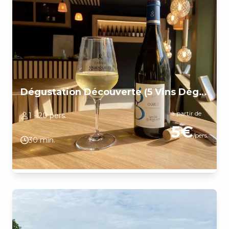
Dégustation Découverte (5 Vins Dégustés)
à partir de
1 - 20 pers.
5€
/pers.
30 min.
Partez à la découverte du Métier de Vigneron, découvrez les
spécificités de notre Terroir, et découvrez les cépages que nous
travaillons à travers une Dégustation. Les petits plus ?
Découvrez notre nouveau Caveau de Dégustation situé au
coeur même de Chablis. Une dégustation ludique, conviviale et
chaleureuse.