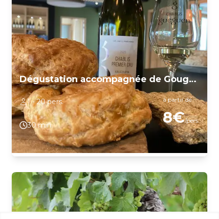
Dégustation accompagnée de Gougères
à partir de
1 - 20 pers.
8€
/pers.
30 min.
Découvrez notre Terroir en dégustant nos de vins de Chablis et
de Bourgogne, accompagnés d'une délicieuse Gougère,
spécialité icaunaise. Les petits plus ? Une dégustation 100%
Bourguignon Chaleureux et convivial Dégustation de 5 Vins
accompagnés de Gougères