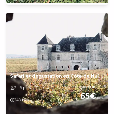
bourguignons avec votre guide expert en vin qui partagera sa
passion pour la bourgogne. Nous vous ferons passer au travers
de fameux villages comme Pommard, Volnay, Meursault,
Puligny-Montrachet. Des arrêts dans les vignes seront organisés
pour mieux comprendre le fonctionnement de nos sols ainsi que
la philosophie utilisée. Suite à une promenade en voiture dans
les vignes, nous ferons un premier arrêt chez un viticulteur pour
visiter ses caves et comprendre l’élaboration du vin. Nous
poursuivrons la visite par une dégustation des vins du domaine
(environ 6 vins). Un deuxième arrêt chez un autre viticulteur
sera aussi organisé pour pouvoir faire la comparaison de
vinification. La visite de cave ainsi qu’une dégustation (environ 6
vins) seront commentées par votre guide. The best way to fall in
love with Burgundy LIEU DE DÉPART: Office de Tourisme de
Beaune, "Porte Marie de Bourgogne", merci de vous présenter 5
minutes avant le départ.
Safari et dégustation en Côte de Nuits (4H)
à partir de
2 - 8 pers.
65€
/pers.
240 min.
À bord de notre mini van, venez découvrir la richesse des terroirs