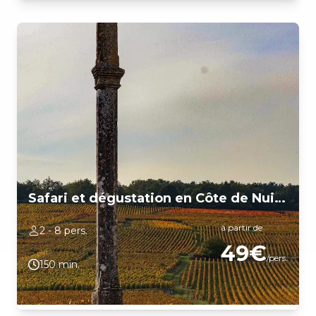
vignoble). Visite de 3 domaines viticoles avec dégustations de
vins (environ 20 vins dégustés). The best way to fall in love with
Burgundy. LIEU DE DÉPART: Office de Tourisme de Beaune,
"Porte Marie de Bourgogne", merci de vous présenter 5 minutes
avant le départ.
Safari et dégustation en Côte de Nuits (2H30)
à partir de
2 - 8 pers.
49€
/pers.
150 min.
Visitez les vignobles des "Champs Élysée de la Bourgogne" -
Corton, Romanée-Conti, Clos de Vougeot et Gevrey