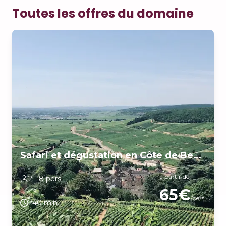
Toutes les offres du domaine
Safari et dégustation en Côte de Beaune (4H)
à partir de
2 - 8 pers.
65€
/pers.
240 min.
À bord de notre mini van, venez découvrir la richesse des terroirs