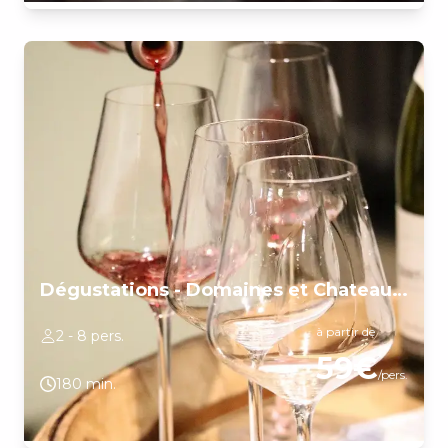
bourguignons avec votre guide expert en vin qui partagera sa
passion pour la bourgogne. Nous vous ferons passer au travers
de fameux villages comme nuits-Saint-Georges, Vosne-
Romanée, Vougeot, Gevrey-Chambertin. Des arrêts dans les
vignes seront organisés pour comprendre au mieux le
fonctionnement des terroirs ainsi que la philosophie
Bourguignonne. Suite à une promenade en voiture dans les
vignes, nous ferons un premier arrêt chez un viticulteur pour
visiter ses caves et comprendre l’élaboration du vin. Nous
poursuivrons la visite par une dégustation des vins du domaine
(environ 6 vins). Un deuxième arrêt chez un autre viticulteur
sera aussi organisé pour pouvoir faire la comparaison de
vinification. La visite de cave ainsi qu’une dégustation (environ 6
vins) seront commentées par votre guide. The best way to fall in
love with Burgundy LIEU DE DÉPART: Office de Tourisme de
Beaune, "Porte Marie de Bourgogne", merci de vous présenter 5
minutes avant le départ.
Dégustations - Domaines et Chateau (3H)
à partir de
2 - 8 pers.
59€
/pers.
180 min.
Uniquement axé sur la dégustation de vins dans les régions de la
Côte de Beaune et de la Côte de Nuits (pas de circuit dans le