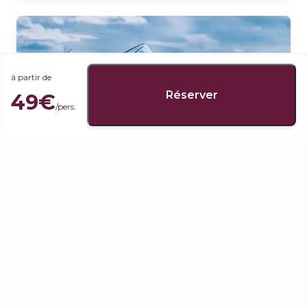
Chambertin. Vous serez accompagné d'un guide expert en vins
et vignobles qui vous partagera sa passion pour la Bourgogne.
Nous vous expliquerons toutes les particularités des terroirs et
des climats bourguignons. Le travail de la vigne et la vinification
seront également abordés. 1 visite de cave avec 1 dégustation
(environ 6 vins). The best way to fall in love with Burgundy LIEU
DE DÉPART: Office de Tourisme de Beaune, "Porte Marie de
à partir de
Bourgogne", merci de vous présenter 5 minutes avant le départ.
Réserver
49€
/pers.
Safari et dégustation en Côte de Beaune (2H)
à partir de
2 - 8 pers.
49€
/pers.
120 min.
Safari le long de la Route des Vins à travers des villages de
renommée internationale : Pommard, Volnay, Meursault,
Puligny-Montrachet … Vous serez accompagnés d’un guide