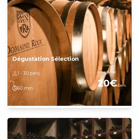
Dégustation Sélection
à partir de
1 - 30 pers.
20€
/pers.
60 min.
Découvrez l'essence de la Bourgogne au Domaine Roux lors
d'une séance de dégustation animée par Régis Roux.
Immergez-vous dans l'atmosphère unique de notre caveau
traditionnel et laissez-vous guider à travers une sélection raffinée
de nos meilleurs vins. Chaque verre raconte l'histoire de notre
terroir, héritée de cinq générations de passion et de savoir-faire.
ATTENTION : appelez Régis 10 min avant votre arrivée au
0607483613