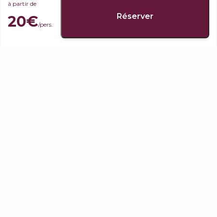
à partir de
votre arrivée au 0607483613
Réserver
20€
/pers.
Rejoignez la communauté
INFORMATIONS PRATIQUES
À PROPOS DE NOUS
CONTACT
FAQ
INFORMATIONS LÉGALES
Politique de confidentialité