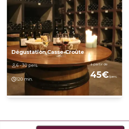
Dégustation Casse-Croûte
à partir de
6 - 30 pers.
45€
/pers.
120 min.
Découvrez l'essence de la Bourgogne au Domaine Roux lors
d'une expérience gustative inédite, alliant le charme d'un casse-
croûte authentique à une séance de dégustation animée par
Régis Roux. Profitez d'un déjeuner convivial, où les saveurs
locales se marient parfaitement avec la finesse de nos vins, pour
une immersion totale dans la culture vinicole bourguignonne.
Ce moment de partage est l'occasion idéale de savourer des
produits du terroir sélectionnés avec soin, en harmonie avec nos
cuvées d'exception. ATTENTION : appelez Régis 10 min avant