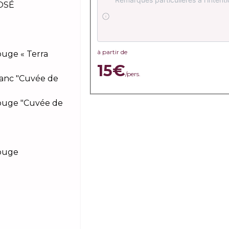
OSÉ
à partir de
uge « Terra
15€
/pers.
anc "Cuvée de
ouge "Cuvée de
ouge