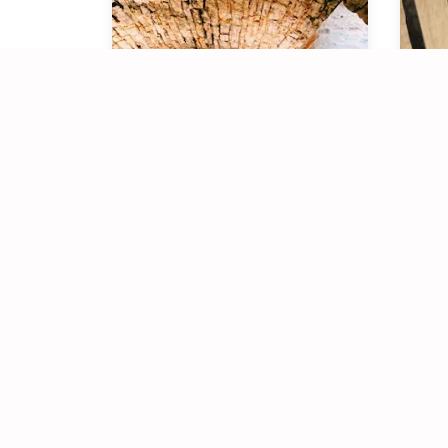
Visite du Domaine & Dégustation
Dé
à partir de
1 - 15 pers.
1 
15€
/pers.
60 min.
30
Après avoir visité la cave, vous serez
Rende
confortablement installés pour
père 
déguster 6 vins (rosé, vin blanc et vins
et fil
rouges) spécialement choisis et
Beaun
commentés par Pauline, Marie ou
charm
Pascal, qui vous parlera aussi de la
de ca
Bourgogne et des spécificités du
les vi
vignoble prestigieux de cette région.
vins 
NOS VINS BLANCS > Bourgogne
chois
aligoté > Bourgogne Hautes-Côtes de
vous 
Beaune Blanc « Les Vignes De Deffend
des s