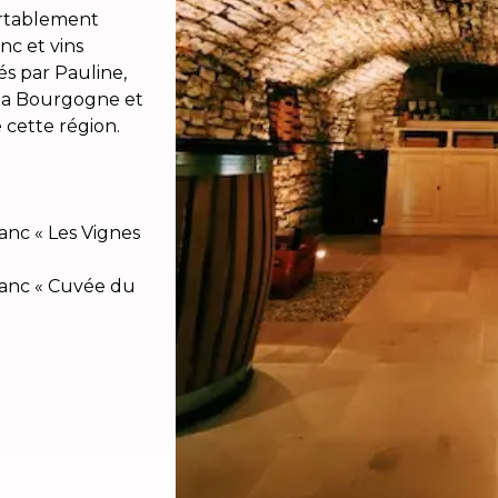
fortablement
anc et vins
s par Pauline,
e la Bourgogne et
 cette région.
nc « Les Vignes
anc « Cuvée du