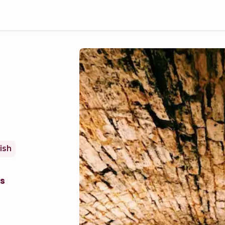
ish
es