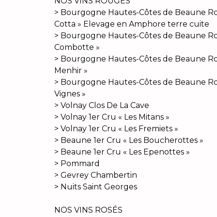
NOS VINS ROUGES
> Bourgogne Hautes-Côtes de Beaune Ro
Cotta » Elevage en Amphore terre cuite
> Bourgogne Hautes-Côtes de Beaune Ro
Combotte »
> Bourgogne Hautes-Côtes de Beaune R
Menhir »
> Bourgogne Hautes-Côtes de Beaune Rou
Vignes »
> Volnay Clos De La Cave
> Volnay 1er Cru « Les Mitans »
> Volnay 1er Cru « Les Fremiets »
> Beaune 1er Cru « Les Boucherottes »
> Beaune 1er Cru « Les Epenottes »
> Pommard
> Gevrey Chambertin
> Nuits Saint Georges
NOS VINS ROSÉS