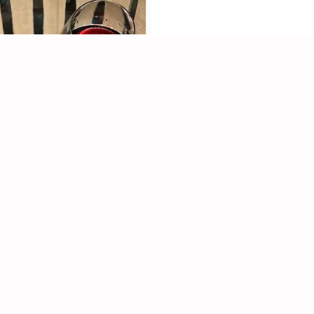
gustation
à partir de
- 15 pers.
10€
/pers.
 min.
z-visite à Pauline, Marie et leur
Pascal au domaine Charles Père
le, perché dans les hautes cotes de
e, au cœur de Nantoux, un
ant village de carrières de pierres
lcaire rose pâle. Vous dégusterez
ns de la maison (rosé, vin blanc et
rouges) au choix spécialement
is et commentés par Pauline, qui
parlera aussi de la Bourgogne et
INFORMATIO
pécificités du vignoble prestigieux