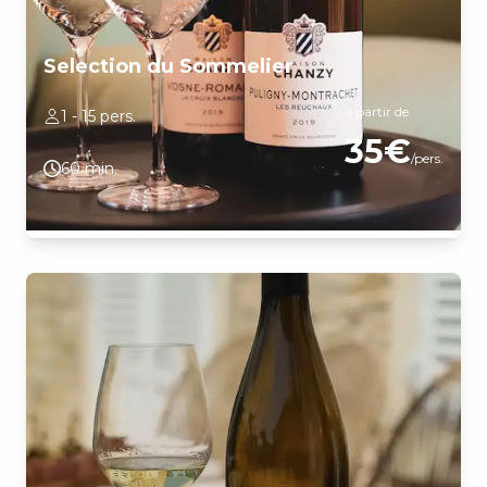
Selection du Sommelier
à partir de
1 - 15 pers.
35€
/pers.
60 min.
Notre équipe vous guidera avec six vins, spécifiquement choisis,
pour développer vos connaissances des appellations et vous faire
découvrir plus en détail nos trois cépages bourguignon.