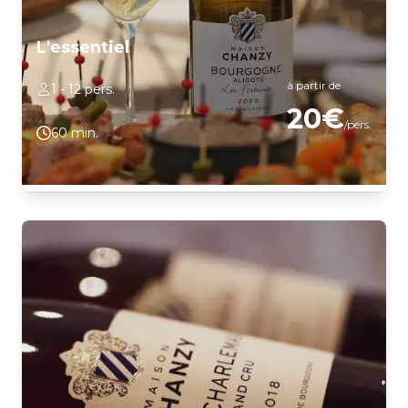
L'essentiel
à partir de
1 - 12 pers.
20€
/pers.
60 min.
Venez déguster nos grands vins accompagnée de gougères dans
notre nouveau caveau et bar à vin à Puligny-Montrachet. Notre
équipe vous guidera avec quatre vins, spécifiquement choisis,
pour développer vos connaissances des appellations et vous faire
découvrir plus en détail nos trois cépages bourguignon.
Dégustation 2 vins blancs : - Bouzeron « Clos de La Fortune » -
Rully « Les Cailloux » Dégustation 2 vins rouges : - Santenay «
Les Cornières » - Mercurey 1er Cru « Clos du Roy »