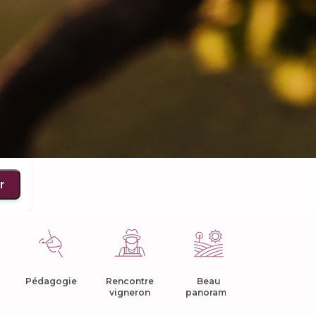
r
Pédagogie
Rencontre
Beau
Cave coop
vigneron
panorama